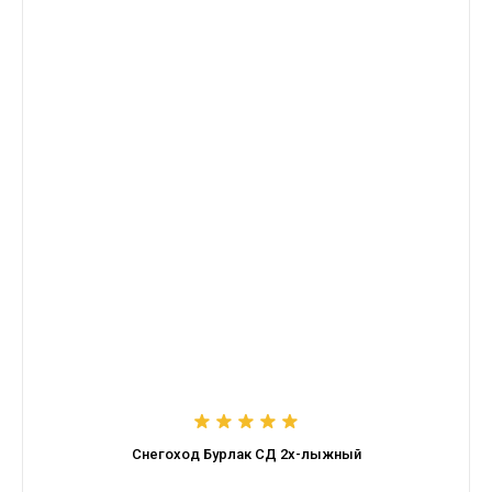
Снегоход Бурлак СД 2х-лыжный