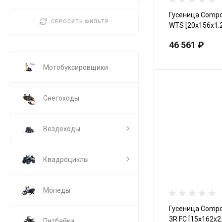
Гусеница Сompos
СБРОСИТЬ ФИЛЬТР
WTS [20x156x1.2
46 561 ₽
Мотобуксировщики
Снегоходы
Вездеходы
Квадроциклы
Мопеды
Гусеница Сompos
3R FC [15x162x2.
Питбайки