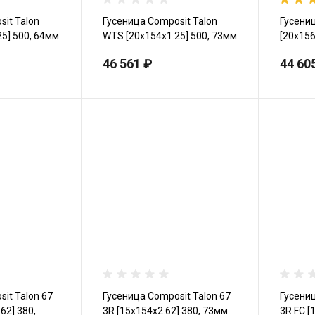
it Talon
Гусеница Сomposit Talon
Гусени
5] 500, 64мм
WTS [20x154x1.25] 500, 73мм
[20x156
46 561 ₽
44 60
it Talon 67
Гусеница Сomposit Talon 67
Гусениц
62] 380,
3R [15x154x2.62] 380, 73мм
3R FC [