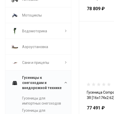
76мм
78 809 ₽
Мотоциклы
Водомоторика
Аэроустановка
Сани и прицепы
Гусеницы к
снегоходам и
внедорожной технике
Гусеница Сompos
3R [16x174x2.62
Гусеницы для
импортных снегоходов
77 491 ₽
Гусеницы для