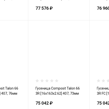
76мм
77 576 ₽
76 96
it Talon 66
Гусеница Сomposit Talon 66
Гусениц
] 407, 76мм
3R [16x163x2.62] 407, 73мм
3R FC [
76мм
75 042 ₽
75 04