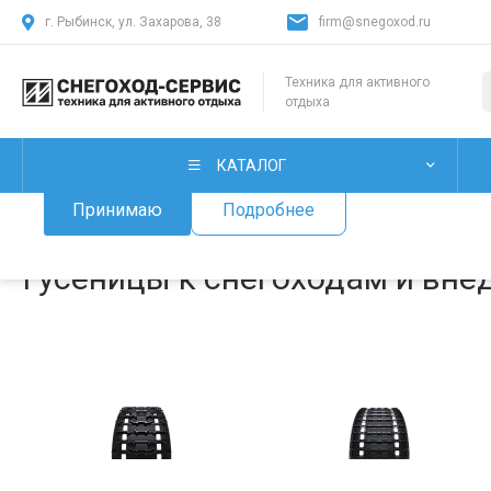
г. Рыбинск, ул. Захарова, 38
firm@snegoxod.ru
Использование файлов Cookie
Техника для активного
отдыха
Мы используем файлы cookie, разработанные нашими специ
лицами, для анализа событий на нашем веб-сайте. Продолж
нашего сайта, вы принимаете условия его использования.
КАТАЛОГ
Принимаю
Подробнее
Главная
/
Каталог товаров
/
Гусеницы к снегоходам и внедорожной 
Гусеницы к снегоходам и вне