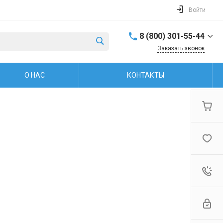
Войти
8 (800) 301-55-44
Заказать звонок
8 (800) 301-55-44
О НАС
КОНТАКТЫ
г. Рыбинск, ул.
Захарова, 38
Пн.-пт: 8:00-17:00
Обед: 12:00-13:00 Cб.-
Вс.: Выходной
firm@snegoxod.ru
8 (800) 301-55-44
г. Рыбинск, ул.
Герцена, 37
Пн.-пт: 9:00-19:00 Сб.-
Вс: 10:00-16:00
firm@snegoxod.ru
+7 (960) 529-48-67
г. Ярославль,