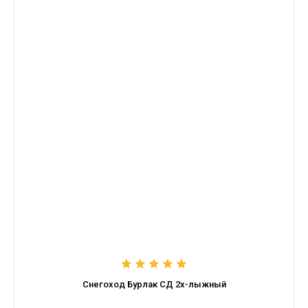
Снегоход Бурлак СД 2х-лыжный