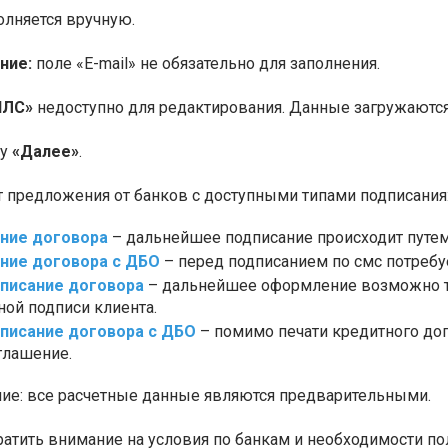
олняется вручную.
ние:
поле «E-mail» не обязательно для заполнения.
ИЛС»
недоступно для редактирования. Данные загружаются
ку
«Далее»
.
т предложения от банков с доступными типами подписания
ание договора
– дальнейшее подписание происходит путем 
ание договора с ДБО
– перед подписанием по смс потребуе
писание договора
– дальнейшее оформление возможно т
ной подписи клиента.
писание договора с ДБО
– помимо печати кредитного дог
глашение.
е: все расчетные данные являются предварительными.
ратить внимание на условия по банкам и необходимости по