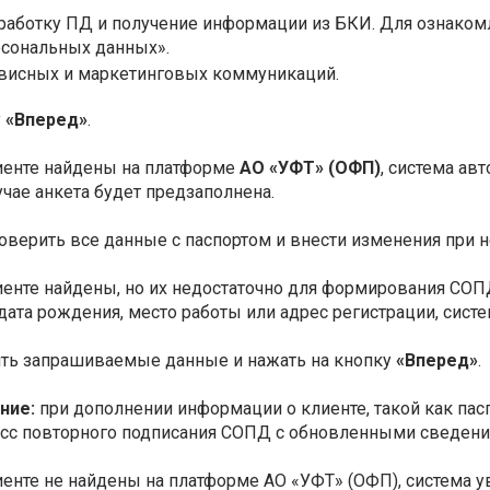
бработку ПД и получение информации из БКИ. Для ознаком
рсональных данных».
висных и маркетинговых коммуникаций.
у
«Вперед»
.
иенте найдены на платформе
АО «УФТ» (ОФП)
, система ав
учае анкета будет предзаполнена.
оверить все данные с паспортом и внести изменения при 
иенте найдены, но их недостаточно для формирования СОПД
дата рождения, место работы или адрес регистрации, сист
ить запрашиваемые данные и нажать на кнопку
«Вперед»
.
ние:
при дополнении информации о клиенте, такой как па
сс повторного подписания СОПД с обновленными сведени
иенте не найдены на платформе АО «УФТ» (ОФП), система 