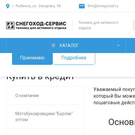
г. Рыбинск, ул. Захарова, 38
firm@snegoxod.ru
Использование файлов Cookie
Техника для активного
отдыха
Мы используем файлы cookie, разработанные нашими специ
лицами, для анализа событий на нашем веб-сайте. Продолж
нашего сайта, вы принимаете условия его использования.
КАТАЛОГ
Принимаю
Подробнее
Главная
/
О нас
/
Купить в кредит
Купить в кредит
Уважаемый покупа
О компании
который Вы может
пошаговые действ
Мотобуксировщики "Бурлак"
Основ
оптом