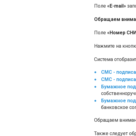
Поле
«E-mail»
зап
Обращаем внима
Поле
«Номер СН
Нажмите на кноп
Система отобрази
СМС - подпис
СМС - подпис
Бумажное под
собственноруч
Бумажное под
банковское со
Обращаем внимани
Также следует об