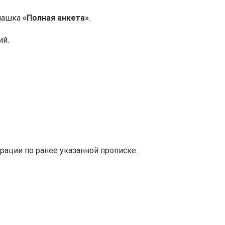
плашка
«Полная анкета»
.
ий.
трации по ранее указанной прописке.