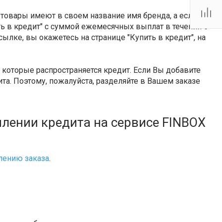
Тутаевское шоссе, 2В
Пн.-пт.: 10:00-19:00 Сб.:
 товары имеют в своем название имя бренда, а если
10:00-17:00 Вс.:
Выходной
ить в кредит" с суммой ежемесячных выплат в течении 6
firm@snegoxod.ru
сылке, вы окажетесь на странице "Купить в кредит", на
которые распространяется кредит. Если Вы добавите
та. Поэтому, пожалуйста, разделяйте в Вашем заказе
лении кредита на сервисе FINBOX
ению заказа
.