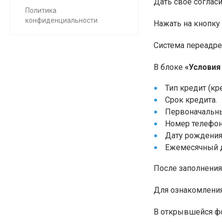
Дать свое соглас
Политика
конфиденциальности
Нажать на кнопку
Система переадре
В блоке
«Условия
Тип кредит (кр
Срок кредита.
Первоначальны
Номер телефон
Дату рождения
Ежемесячный д
После заполнения
Для ознакомления
В открывшейся фо