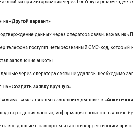
и ошибки при авторизации через ГосУслуги рекомендуется
е на
«Другой вариант»
.
одтверждение данных через оператора связи, нажав на
«П
ер телефона поступит четырёхзначный СМС-код, который 
этап заполнения анкеты.
 данные через оператора связи не удалось, необходимо за
е на
«Создать заявку вручную»
.
обходимо самостоятельно заполнить дынные в
«Анкете кл
подтверждения данных, информация о клиенте в анкете бу
ть все данные с паспортом и внести корректировки при н