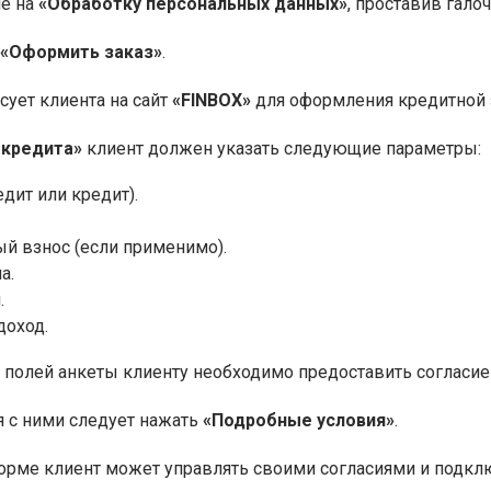
ие на
«Обработку персональных данных»
, проставив галоч
«Оформить заказ»
.
сует клиента на сайт
«FINBOX»
для оформления кредитной 
 кредита»
клиент должен указать следующие параметры:
едит или кредит).
й взнос (если применимо).
а.
.
оход.
 полей анкеты клиенту необходимо предоставить согласи
 с ними следует нажать
«Подробные условия»
.
рме клиент может управлять своими согласиями и подклю