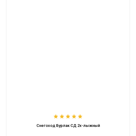
Снегоход Бурлак СД 2х-лыжный