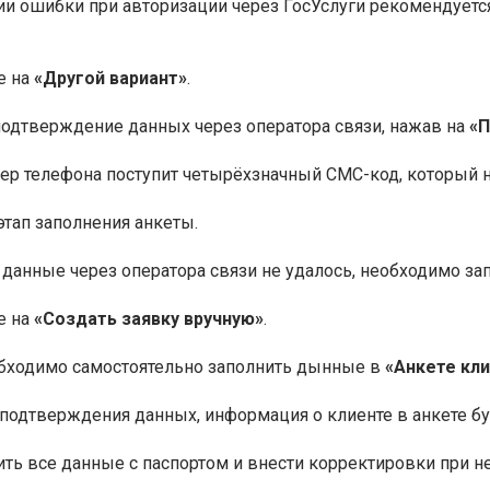
и ошибки при авторизации через ГосУслуги рекомендуется
е на
«Другой вариант»
.
одтверждение данных через оператора связи, нажав на
«П
ер телефона поступит четырёхзначный СМС-код, который 
этап заполнения анкеты.
 данные через оператора связи не удалось, необходимо за
е на
«Создать заявку вручную»
.
обходимо самостоятельно заполнить дынные в
«Анкете кл
подтверждения данных, информация о клиенте в анкете бу
ть все данные с паспортом и внести корректировки при н