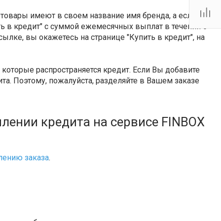
Тутаевское шоссе, 2В
Пн.-пт.: 10:00-19:00 Сб.:
 товары имеют в своем название имя бренда, а если
10:00-17:00 Вс.:
Выходной
ить в кредит" с суммой ежемесячных выплат в течении 6
firm@snegoxod.ru
сылке, вы окажетесь на странице "Купить в кредит", на
которые распространяется кредит. Если Вы добавите
та. Поэтому, пожалуйста, разделяйте в Вашем заказе
лении кредита на сервисе FINBOX
ению заказа
.