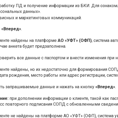
бработку ПД и получение информации из БКИ. Для ознаком
рсональных данных».
висных и маркетинговых коммуникаций.
у
«Вперед»
.
иенте найдены на платформе
АО «УФТ» (ОФП)
, система ав
учае анкета будет предзаполнена.
оверить все данные с паспортом и внести изменения при 
иенте найдены, но их недостаточно для формирования СОПД
дата рождения, место работы или адрес регистрации, сист
ить запрашиваемые данные и нажать на кнопку
«Вперед»
.
ние:
при дополнении информации о клиенте, такой как па
сс повторного подписания СОПД с обновленными сведени
иенте не найдены на платформе АО «УФТ» (ОФП), система 