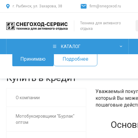
г. Рыбинск, ул. Захарова, 38
firm@snegoxod.ru
Использование файлов Cookie
Техника для активного
отдыха
Мы используем файлы cookie, разработанные нашими специ
лицами, для анализа событий на нашем веб-сайте. Продолж
нашего сайта, вы принимаете условия его использования.
КАТАЛОГ
Принимаю
Подробнее
Главная
/
О нас
/
Купить в кредит
Купить в кредит
Уважаемый покупа
О компании
который Вы может
пошаговые действ
Мотобуксировщики "Бурлак"
Основ
оптом