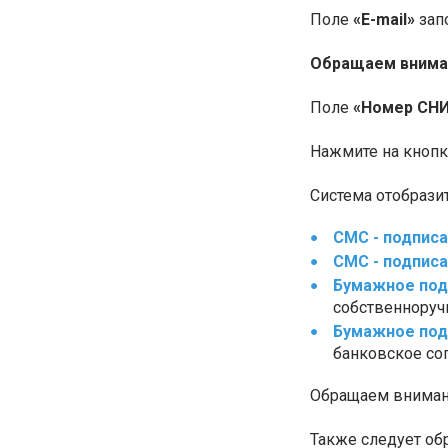
Поле
«E-mail»
зап
Обращаем внима
Поле
«Номер СН
Нажмите на кноп
Система отобрази
СМС - подпис
СМС - подпис
Бумажное под
собственноруч
Бумажное под
банковское со
Обращаем внимани
Также следует об