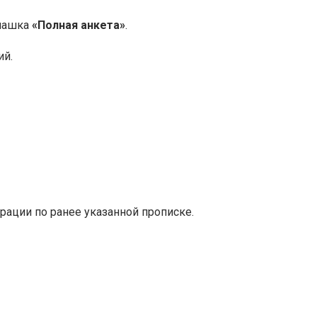
плашка
«Полная анкета»
.
ий.
трации по ранее указанной прописке.