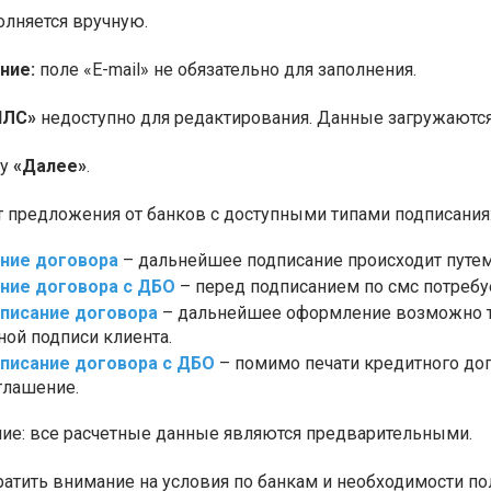
олняется вручную.
ние:
поле «E-mail» не обязательно для заполнения.
ИЛС»
недоступно для редактирования. Данные загружаются
ку
«Далее»
.
т предложения от банков с доступными типами подписания
ание договора
– дальнейшее подписание происходит путем 
ание договора с ДБО
– перед подписанием по смс потребуе
писание договора
– дальнейшее оформление возможно т
ной подписи клиента.
писание договора с ДБО
– помимо печати кредитного дог
глашение.
е: все расчетные данные являются предварительными.
ратить внимание на условия по банкам и необходимости по