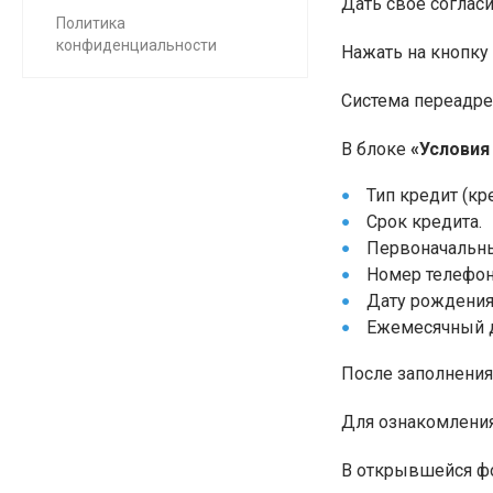
Дать свое соглас
Политика
конфиденциальности
Нажать на кнопку
Система переадре
В блоке
«Условия
Тип кредит (кр
Срок кредита.
Первоначальны
Номер телефон
Дату рождения
Ежемесячный д
После заполнения
Для ознакомления
В открывшейся фо