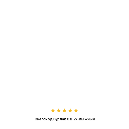
Снегоход Бурлак СД 2х-лыжный