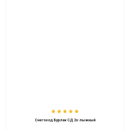
Снегоход Бурлак СД 2х-лыжный