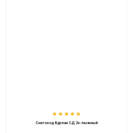
Снегоход Бурлак СД 2х-лыжный