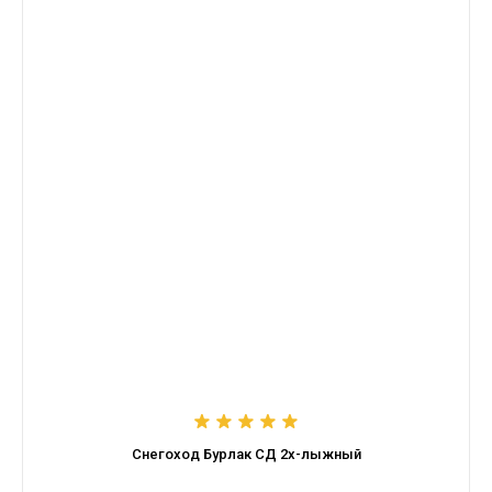
Снегоход Бурлак СД 2х-лыжный