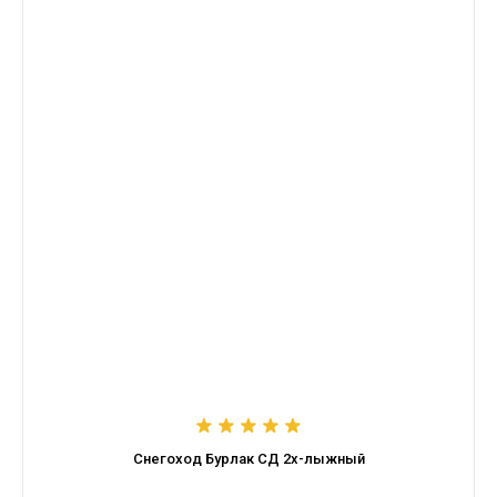
Снегоход Бурлак СД 2х-лыжный