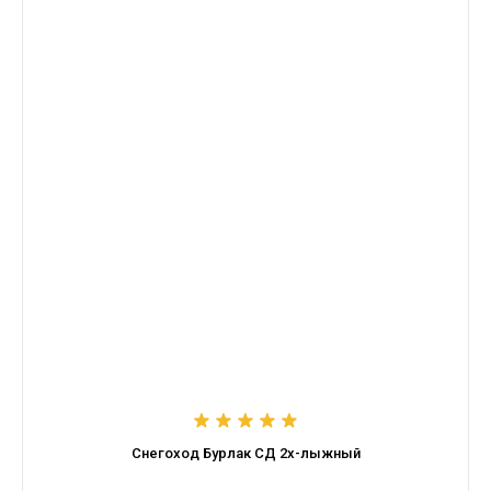
Снегоход Бурлак СД 2х-лыжный