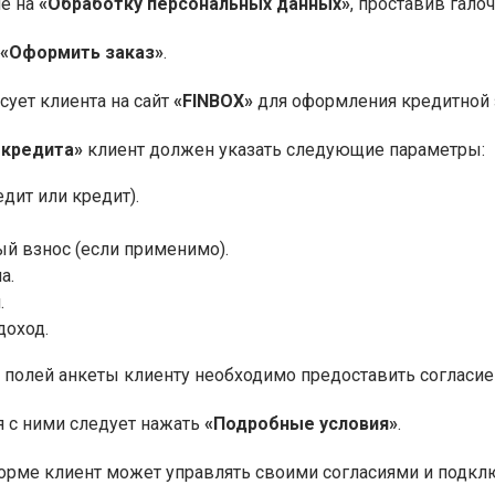
ие на
«Обработку персональных данных»
, проставив галоч
«Оформить заказ»
.
сует клиента на сайт
«FINBOX»
для оформления кредитной 
 кредита»
клиент должен указать следующие параметры:
едит или кредит).
й взнос (если применимо).
а.
.
оход.
 полей анкеты клиенту необходимо предоставить согласи
 с ними следует нажать
«Подробные условия»
.
рме клиент может управлять своими согласиями и подклю