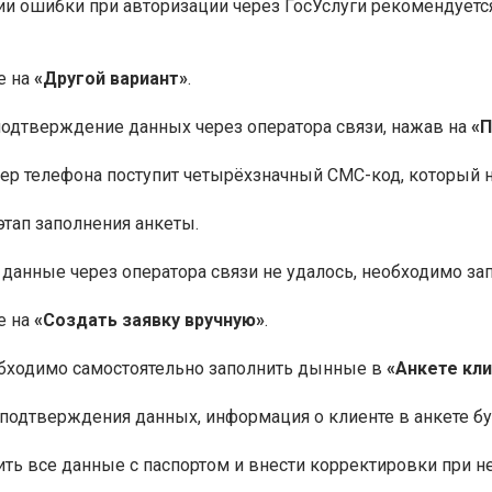
и ошибки при авторизации через ГосУслуги рекомендуется
е на
«Другой вариант»
.
одтверждение данных через оператора связи, нажав на
«П
ер телефона поступит четырёхзначный СМС-код, который 
этап заполнения анкеты.
 данные через оператора связи не удалось, необходимо за
е на
«Создать заявку вручную»
.
обходимо самостоятельно заполнить дынные в
«Анкете кл
подтверждения данных, информация о клиенте в анкете бу
ть все данные с паспортом и внести корректировки при н