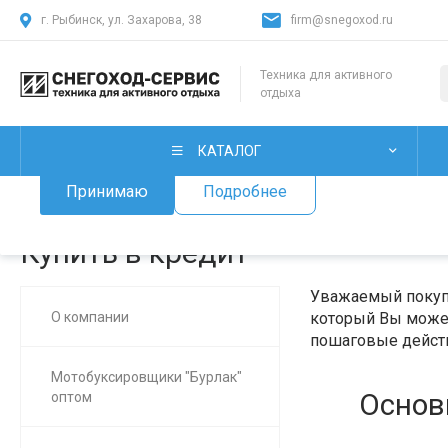
г. Рыбинск, ул. Захарова, 38
firm@snegoxod.ru
Использование файлов Cookie
Техника для активного
отдыха
Мы используем файлы cookie, разработанные нашими специ
лицами, для анализа событий на нашем веб-сайте. Продолж
нашего сайта, вы принимаете условия его использования.
КАТАЛОГ
Принимаю
Подробнее
Главная
/
О нас
/
Купить в кредит
Купить в кредит
Уважаемый покупа
О компании
который Вы может
пошаговые действ
Мотобуксировщики "Бурлак"
Основ
оптом