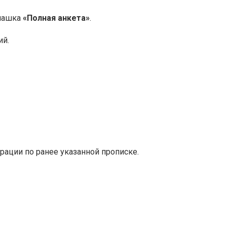
плашка
«Полная анкета»
.
ий.
трации по ранее указанной прописке.