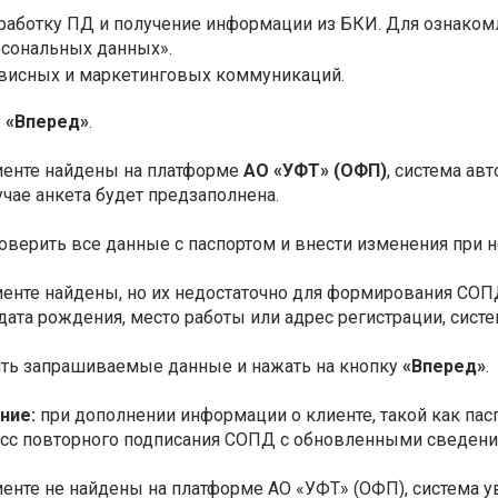
бработку ПД и получение информации из БКИ. Для ознаком
рсональных данных».
висных и маркетинговых коммуникаций.
у
«Вперед»
.
иенте найдены на платформе
АО «УФТ» (ОФП)
, система ав
учае анкета будет предзаполнена.
оверить все данные с паспортом и внести изменения при 
иенте найдены, но их недостаточно для формирования СОПД
дата рождения, место работы или адрес регистрации, сист
ить запрашиваемые данные и нажать на кнопку
«Вперед»
.
ние:
при дополнении информации о клиенте, такой как па
сс повторного подписания СОПД с обновленными сведени
иенте не найдены на платформе АО «УФТ» (ОФП), система 