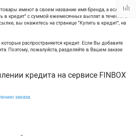
Тутаевское шоссе, 2В
Пн.-пт.: 10:00-19:00 Сб.:
 товары имеют в своем название имя бренда, а если
10:00-17:00 Вс.:
Выходной
ить в кредит" с суммой ежемесячных выплат в течении 6
firm@snegoxod.ru
сылке, вы окажетесь на странице "Купить в кредит", на
которые распространяется кредит. Если Вы добавите
та. Поэтому, пожалуйста, разделяйте в Вашем заказе
лении кредита на сервисе FINBOX
ению заказа
.