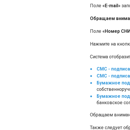
Поле
«E-mail»
зап
Обращаем внима
Поле
«Номер СН
Нажмите на кноп
Система отобрази
СМС - подпис
СМС - подпис
Бумажное под
собственноруч
Бумажное под
банковское со
Обращаем внимани
Также следует об