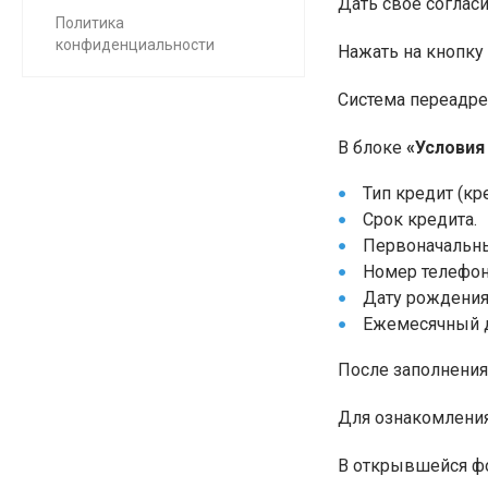
Дать свое соглас
Политика
конфиденциальности
Нажать на кнопку
Система переадре
В блоке
«Условия
Тип кредит (кр
Срок кредита.
Первоначальны
Номер телефон
Дату рождения
Ежемесячный д
После заполнения
Для ознакомления
В открывшейся фо