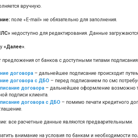
олняется вручную.
ние:
поле «E-mail» не обязательно для заполнения.
ИЛС»
недоступно для редактирования. Данные загружаются
ку
«Далее»
.
т предложения от банков с доступными типами подписания
ание договора
– дальнейшее подписание происходит путем 
ание договора с ДБО
– перед подписанием по смс потребуе
писание договора
– дальнейшее оформление возможно т
ной подписи клиента.
писание договора с ДБО
– помимо печати кредитного дог
глашение.
е: все расчетные данные являются предварительными.
ратить внимание на условия по банкам и необходимости по