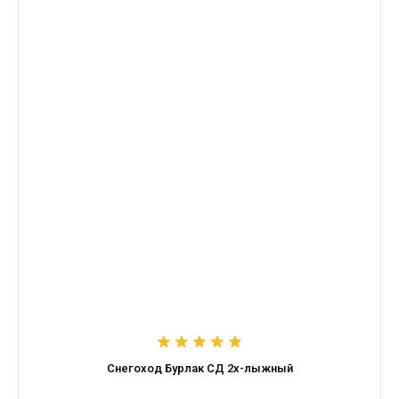
Снегоход Бурлак СД 2х-лыжный