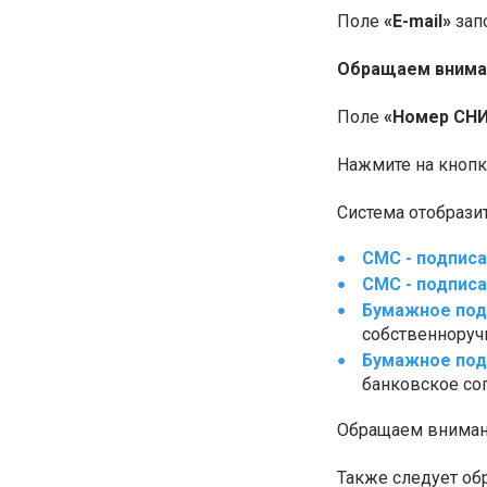
Поле
«E-mail»
зап
Обращаем внима
Поле
«Номер СН
Нажмите на кноп
Система отобрази
СМС - подпис
СМС - подпис
Бумажное под
собственноруч
Бумажное под
банковское со
Обращаем внимани
Также следует об