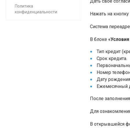
Дать свое соглас
Политика
конфиденциальности
Нажать на кнопку
Система переадре
В блоке
«Условия
Тип кредит (кр
Срок кредита.
Первоначальны
Номер телефон
Дату рождения
Ежемесячный д
После заполнения
Для ознакомления
В открывшейся фо