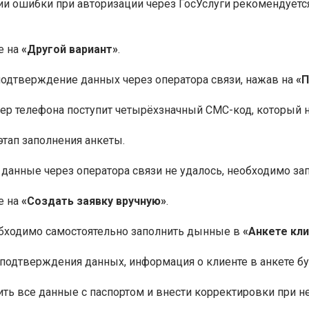
и ошибки при авторизации через ГосУслуги рекомендуется
е на
«Другой вариант»
.
одтверждение данных через оператора связи, нажав на
«П
ер телефона поступит четырёхзначный СМС-код, который 
этап заполнения анкеты.
 данные через оператора связи не удалось, необходимо за
е на
«Создать заявку вручную»
.
обходимо самостоятельно заполнить дынные в
«Анкете кл
подтверждения данных, информация о клиенте в анкете бу
ть все данные с паспортом и внести корректировки при н