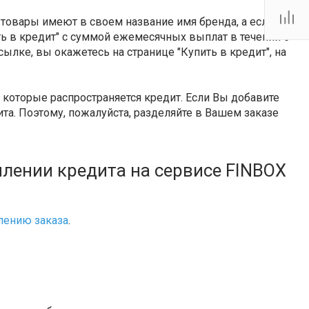
Тутаевское шоссе, 2В
Пн.-пт.: 10:00-19:00 Сб.:
 товары имеют в своем название имя бренда, а если
10:00-17:00 Вс.:
Выходной
ить в кредит" с суммой ежемесячных выплат в течении 6
firm@snegoxod.ru
сылке, вы окажетесь на странице "Купить в кредит", на
которые распространяется кредит. Если Вы добавите
та. Поэтому, пожалуйста, разделяйте в Вашем заказе
лении кредита на сервисе FINBOX
ению заказа
.