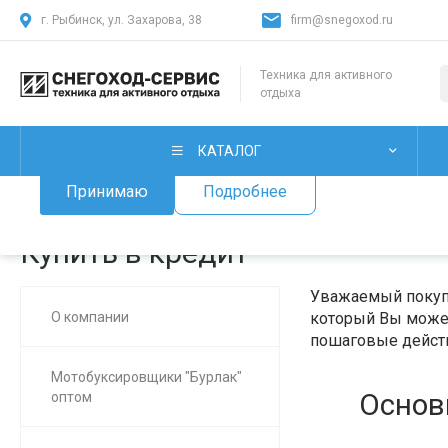
г. Рыбинск, ул. Захарова, 38
firm@snegoxod.ru
Использование файлов Cookie
Техника для активного
отдыха
Мы используем файлы cookie, разработанные нашими специ
лицами, для анализа событий на нашем веб-сайте. Продолж
нашего сайта, вы принимаете условия его использования.
КАТАЛОГ
Принимаю
Подробнее
Главная
/
О нас
/
Купить в кредит
Купить в кредит
Уважаемый покупа
О компании
который Вы может
пошаговые действ
Мотобуксировщики "Бурлак"
Основ
оптом