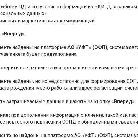
бработку ПД и получение информации из БКИ. Для ознаком
рсональных данных».
висных и маркетинговых коммуникаций.
у
«Вперед»
.
иенте найдены на платформе
АО «УФТ» (ОФП)
, система ав
учае анкета будет предзаполнена.
оверить все данные с паспортом и внести изменения при 
иенте найдены, но их недостаточно для формирования СОПД
дата рождения, место работы или адрес регистрации, сист
ить запрашиваемые данные и нажать на кнопку
«Вперед»
.
ние:
при дополнении информации о клиенте, такой как па
сс повторного подписания СОПД с обновленными сведени
иенте не найдены на платформе АО «УФТ» (ОФП), система 