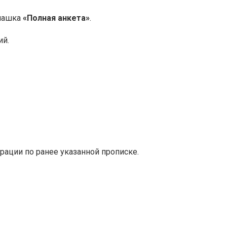
плашка
«Полная анкета»
.
ий.
трации по ранее указанной прописке.