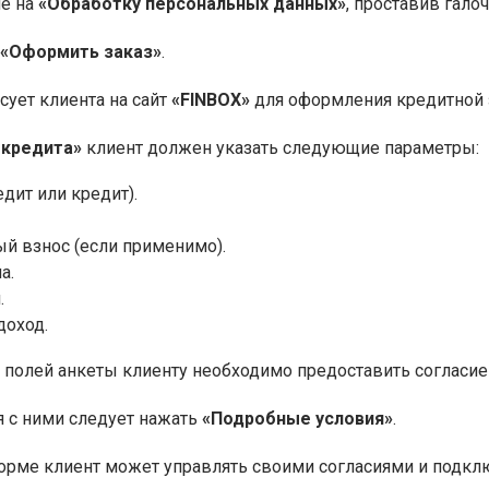
ие на
«Обработку персональных данных»
, проставив галоч
«Оформить заказ»
.
сует клиента на сайт
«FINBOX»
для оформления кредитной 
 кредита»
клиент должен указать следующие параметры:
едит или кредит).
й взнос (если применимо).
а.
.
оход.
 полей анкеты клиенту необходимо предоставить согласи
 с ними следует нажать
«Подробные условия»
.
рме клиент может управлять своими согласиями и подклю