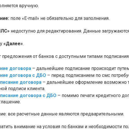
олняется вручную.
ние:
поле «E-mail» не обязательно для заполнения.
ИЛС»
недоступно для редактирования. Данные загружаются
ку
«Далее»
.
т предложения от банков с доступными типами подписания
ание договора
– дальнейшее подписание происходит путем 
ание договора с ДБО
– перед подписанием по смс потребуе
писание договора
– дальнейшее оформление возможно т
ной подписи клиента.
писание договора с ДБО
– помимо печати кредитного дог
глашение.
е: все расчетные данные являются предварительными.
ратить внимание на условия по банкам и необходимости по