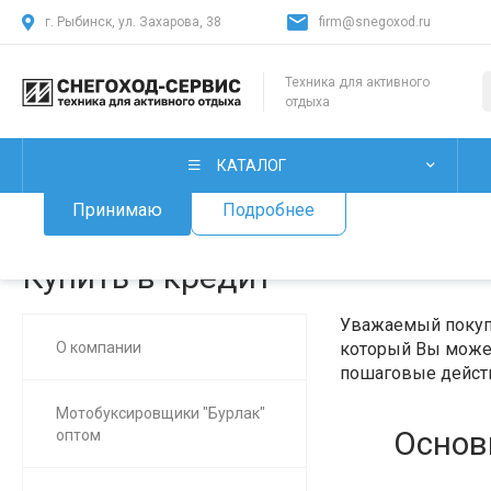
г. Рыбинск, ул. Захарова, 38
firm@snegoxod.ru
Использование файлов Cookie
Техника для активного
отдыха
Мы используем файлы cookie, разработанные нашими специ
лицами, для анализа событий на нашем веб-сайте. Продолж
нашего сайта, вы принимаете условия его использования.
КАТАЛОГ
Принимаю
Подробнее
Главная
/
О нас
/
Купить в кредит
Купить в кредит
Уважаемый покупа
О компании
который Вы может
пошаговые действ
Мотобуксировщики "Бурлак"
Основ
оптом