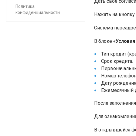
Дать свое соглас
Политика
конфиденциальности
Нажать на кнопку
Система переадре
В блоке
«Условия
Тип кредит (кр
Срок кредита.
Первоначальны
Номер телефон
Дату рождения
Ежемесячный д
После заполнения
Для ознакомления
В открывшейся фо