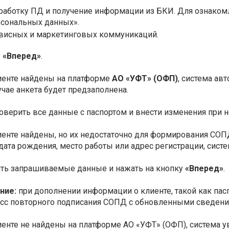
бработку ПД и получение информации из БКИ. Для ознаком
рсональных данных».
висных и маркетинговых коммуникаций.
у
«Вперед»
.
иенте найдены на платформе
АО «УФТ» (ОФП)
, система ав
учае анкета будет предзаполнена.
оверить все данные с паспортом и внести изменения при 
иенте найдены, но их недостаточно для формирования СОПД
дата рождения, место работы или адрес регистрации, сист
ить запрашиваемые данные и нажать на кнопку
«Вперед»
.
ние:
при дополнении информации о клиенте, такой как па
сс повторного подписания СОПД с обновленными сведени
иенте не найдены на платформе АО «УФТ» (ОФП), система 