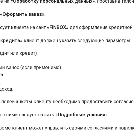
ие на
«Обработку персональных данных»
, проставив галоч
«Оформить заказ»
.
сует клиента на сайт
«FINBOX»
для оформления кредитной 
 кредита»
клиент должен указать следующие параметры:
едит или кредит).
й взнос (если применимо).
а.
.
оход.
 полей анкеты клиенту необходимо предоставить согласи
 с ними следует нажать
«Подробные условия»
.
рме клиент может управлять своими согласиями и подклю