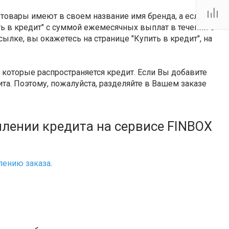
Тутаевское шоссе, 2В
Пн.-пт.: 10:00-19:00 Сб.:
 товары имеют в своем название имя бренда, а если
10:00-17:00 Вс.:
Выходной
ить в кредит" с суммой ежемесячных выплат в течении 6
firm@snegoxod.ru
сылке, вы окажетесь на странице "Купить в кредит", на
которые распространяется кредит. Если Вы добавите
та. Поэтому, пожалуйста, разделяйте в Вашем заказе
лении кредита на сервисе FINBOX
ению заказа
.