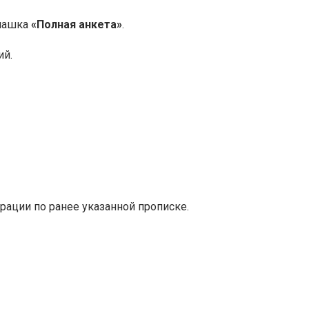
плашка
«Полная анкета»
.
ий.
трации по ранее указанной прописке.