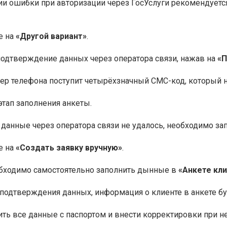
и ошибки при авторизации через ГосУслуги рекомендуется
е на
«Другой вариант»
.
одтверждение данных через оператора связи, нажав на
«П
ер телефона поступит четырёхзначный СМС-код, который 
этап заполнения анкеты.
 данные через оператора связи не удалось, необходимо за
е на
«Создать заявку вручную»
.
обходимо самостоятельно заполнить дынные в
«Анкете кл
подтверждения данных, информация о клиенте в анкете бу
ть все данные с паспортом и внести корректировки при н