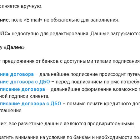
олняется вручную.
ние:
поле «E-mail» не обязательно для заполнения.
ИЛС»
недоступно для редактирования. Данные загружаются
ку
«Далее»
.
т предложения от банков с доступными типами подписания
ание договора
– дальнейшее подписание происходит путем 
ание договора с ДБО
– перед подписанием по смс потребуе
писание договора
– дальнейшее оформление возможно т
ной подписи клиента.
писание договора с ДБО
– помимо печати кредитного дог
глашение.
е: все расчетные данные являются предварительными.
ратить внимание на условия по банкам и необходимости по