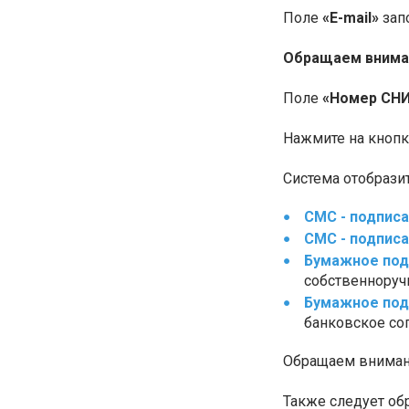
Поле
«E-mail»
зап
Обращаем внима
Поле
«Номер СН
Нажмите на кноп
Система отобрази
СМС - подпис
СМС - подпис
Бумажное под
собственноруч
Бумажное под
банковское со
Обращаем внимани
Также следует об