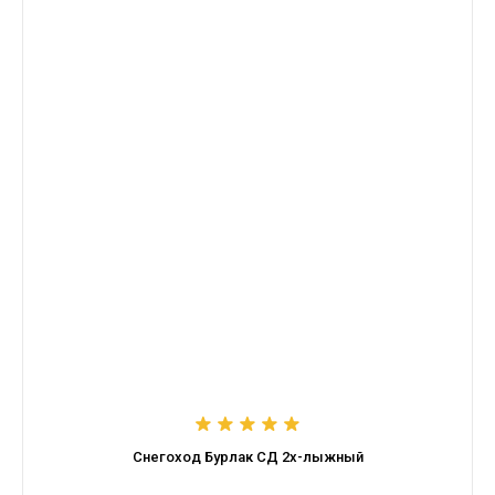
Снегоход Бурлак СД 2х-лыжный