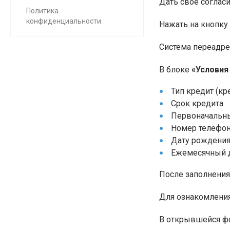
Дать свое соглас
Политика
конфиденциальности
Нажать на кнопку
Система переадре
В блоке
«Условия
Тип кредит (кр
Срок кредита.
Первоначальны
Номер телефон
Дату рождения
Ежемесячный д
После заполнения
Для ознакомления
В открывшейся фо