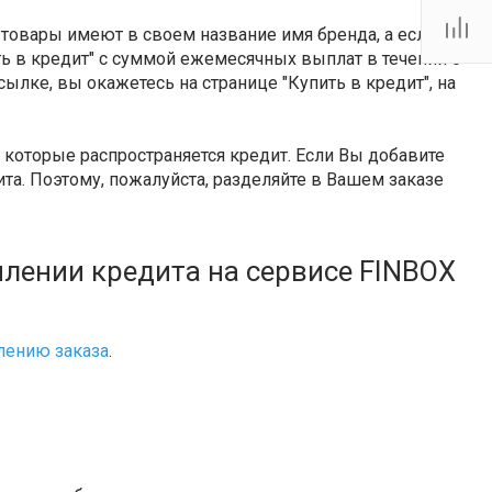
Тутаевское шоссе, 2В
Пн.-пт.: 10:00-19:00 Сб.:
 товары имеют в своем название имя бренда, а если
10:00-17:00 Вс.:
Выходной
ить в кредит" с суммой ежемесячных выплат в течении 6
firm@snegoxod.ru
сылке, вы окажетесь на странице "Купить в кредит", на
которые распространяется кредит. Если Вы добавите
та. Поэтому, пожалуйста, разделяйте в Вашем заказе
лении кредита на сервисе FINBOX
ению заказа
.