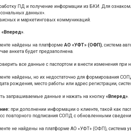
бработку ПД и получение информации из БКИ. Для ознаком
рсональных данных».
висных и маркетинговых коммуникаций.
у
«Вперед»
.
иенте найдены на платформе
АО «УФТ» (ОФП)
, система ав
учае анкета будет предзаполнена.
оверить все данные с паспортом и внести изменения при 
иенте найдены, но их недостаточно для формирования СОПД
дата рождения, место работы или адрес регистрации, сист
ить запрашиваемые данные и нажать на кнопку
«Вперед»
.
ние:
при дополнении информации о клиенте, такой как па
сс повторного подписания СОПД с обновленными сведени
иенте не найдены на платформе АО «УФТ» (ОФП), система 