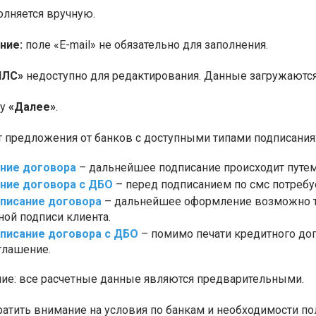
олняется вручную.
ние:
поле «E-mail» не обязательно для заполнения.
ИЛС»
недоступно для редактирования. Данные загружаются
ку
«Далее»
.
т предложения от банков с доступными типами подписания
ание договора
– дальнейшее подписание происходит путем 
ание договора с ДБО
– перед подписанием по смс потребуе
писание договора
– дальнейшее оформление возможно т
ной подписи клиента.
писание договора с ДБО
– помимо печати кредитного дог
глашение.
е: все расчетные данные являются предварительными.
ратить внимание на условия по банкам и необходимости по