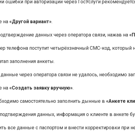
и ошибки при авторизации через ГосУслуги рекомендуется
е на
«Другой вариант»
.
одтверждение данных через оператора связи, нажав на
«П
ер телефона поступит четырёхзначный СМС-код, который 
этап заполнения анкеты.
 данные через оператора связи не удалось, необходимо за
е на
«Создать заявку вручную»
.
обходимо самостоятельно заполнить дынные в
«Анкете кл
подтверждения данных, информация о клиенте в анкете бу
ть все данные с паспортом и внести корректировки при н