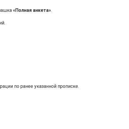
плашка
«Полная анкета»
.
ий.
трации по ранее указанной прописке.