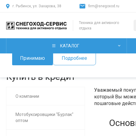
г. Рыбинск, ул. Захарова, 38
firm@snegoxod.ru
Использование файлов Cookie
Техника для активного
отдыха
Мы используем файлы cookie, разработанные нашими специ
лицами, для анализа событий на нашем веб-сайте. Продолж
нашего сайта, вы принимаете условия его использования.
КАТАЛОГ
Принимаю
Подробнее
Главная
/
О нас
/
Купить в кредит
Купить в кредит
Уважаемый покупа
О компании
который Вы может
пошаговые действ
Мотобуксировщики "Бурлак"
Основ
оптом