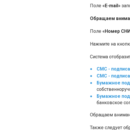
Поле
«E-mail»
зап
Обращаем внима
Поле
«Номер СН
Нажмите на кноп
Система отобрази
СМС - подпис
СМС - подпис
Бумажное под
собственноруч
Бумажное под
банковское со
Обращаем внимани
Также следует об