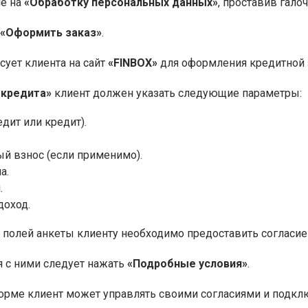
ие на
«Обработку персональных данных»
, проставив галоч
«Оформить заказ»
.
сует клиента на сайт
«FINBOX»
для оформления кредитной 
 кредита»
клиент должен указать следующие параметры:
едит или кредит).
й взнос (если применимо).
а.
.
оход.
 полей анкеты клиенту необходимо предоставить согласи
 с ними следует нажать
«Подробные условия»
.
рме клиент может управлять своими согласиями и подклю