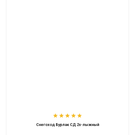
Снегоход Бурлак СД 2х-лыжный