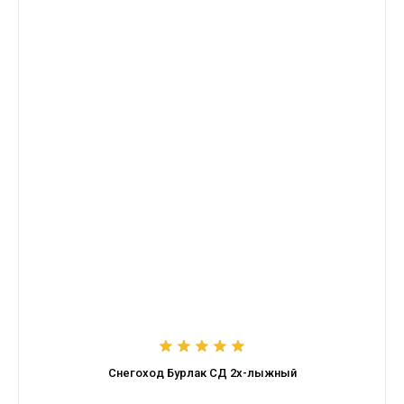
Снегоход Бурлак СД 2х-лыжный