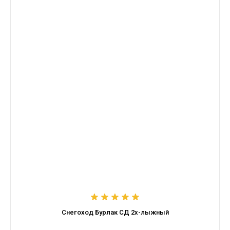
Снегоход Бурлак СД 2х-лыжный