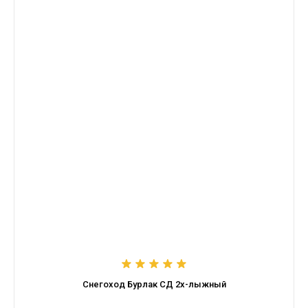
Снегоход Бурлак СД 2х-лыжный