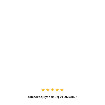
Снегоход Бурлак СД 2х-лыжный