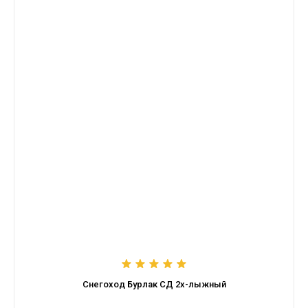
Снегоход Бурлак СД 2х-лыжный