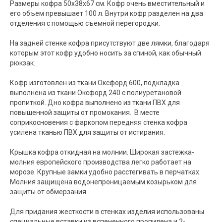
Размеры кофра 50х38х67 см. Кофр очень вместительный и
его объем превышает 100 л. Внутри кофр разделен на два
отделения с помощью съемной перегородки.
На задней стенке кофра присутствуют две лямки, благодаря
которым этот кофр удобно носить за спиной, как обычный
рюкзак.
Кофр изготовлен из ткани Оксфорд 600, подкладка
выполнена из ткани Оксфорд 240 с полиуретановой
пропиткой. Дно кофра выполнено из ткани ПВХ для
повышенной защиты от промокания. В месте
соприкосновения с фаркопом передняя стенка кофра
усилена тканью ПВХ для защиты от истирания.
Крышка кофра откидная на молнии. Широкая застежка-
молния европейского производства легко работает на
морозе. Крупные замки удобно расстегивать в перчатках.
Молния защищена водонепроницаемым козырьком для
защиты от обмерзания.
Для придания жесткости в стенках изделия использованы
специальные вставки из вспененного пропилена и 2-