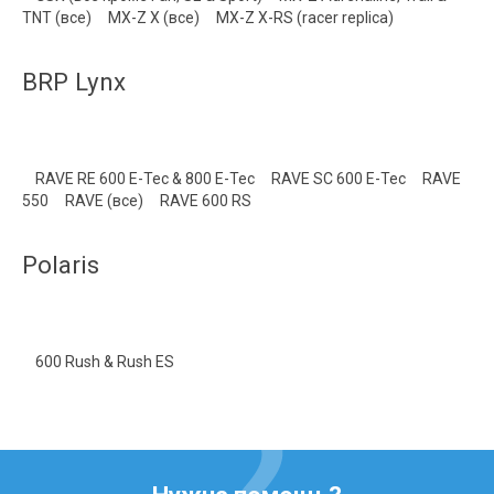
TNT (все) MX-Z X (все) MX-Z X-RS (racer replica)
BRP Lynx
RAVE RE 600 E-Tec & 800 E-Tec RAVE SC 600 E-Tec RAVE
550 RAVE (все) RAVE 600 RS
Polaris
600 Rush & Rush ES