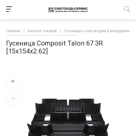
Главная
/
Каталог товаров
/
Гусеницы к снегоходам и внедорожной 
Гусеница Сomposit Talon 67 3R
[15x154x2.62]