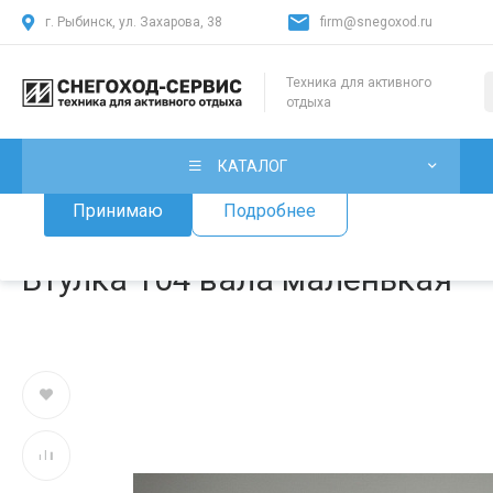
г. Рыбинск, ул. Захарова, 38
firm@snegoxod.ru
Использование файлов Cookie
Техника для активного
отдыха
Мы используем файлы cookie, разработанные нашими специ
лицами, для анализа событий на нашем веб-сайте. Продолж
нашего сайта, вы принимаете условия его использования.
КАТАЛОГ
Принимаю
Подробнее
Главная
/
Каталог товаров
/
Запчасти для снегоходов
/
Запчаст
Втулка 104 вала маленькая