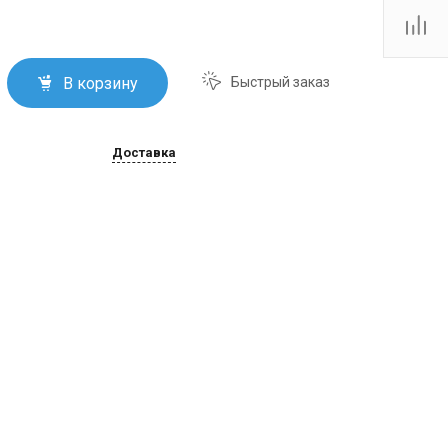
Тутаевское шоссе, 2В
Пн.-пт.: 10:00-19:00 Сб.:
10:00-17:00 Вс.:
Выходной
firm@snegoxod.ru
В корзину
Быстрый заказ
Доставка