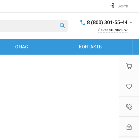
Войти
8 (800) 301-55-44
Заказать звонок
8 (800) 301-55-44
О НАС
КОНТАКТЫ
г. Рыбинск, ул.
Захарова, 38
Пн.-пт: 8:00-17:00
Обед: 12:00-13:00 Cб.-
Вс.: Выходной
firm@snegoxod.ru
8 (800) 301-55-44
г. Рыбинск, ул.
Герцена, 37
Пн.-пт: 9:00-19:00 Сб.-
Вс: 10:00-16:00
firm@snegoxod.ru
+7 (960) 529-48-67
г. Ярославль,