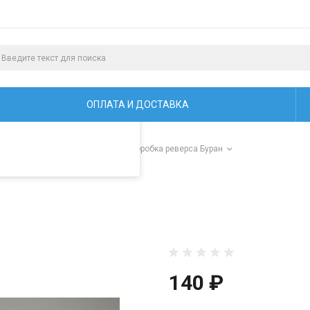
алистами и третьими
ая просмотр страниц
ОПЛАТА И ДОСТАВКА
и для снегоходов "Буран"
/
Коробка реверса Буран
140 ₽