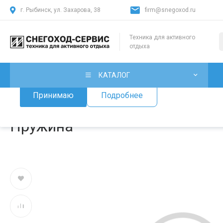
г. Рыбинск, ул. Захарова, 38
firm@snegoxod.ru
Использование файлов Cookie
Техника для активного
отдыха
Мы используем файлы cookie, разработанные нашими специ
лицами, для анализа событий на нашем веб-сайте. Продолж
нашего сайта, вы принимаете условия его использования.
КАТАЛОГ
Принимаю
Подробнее
Главная
/
Каталог товаров
/
Запчасти для снегоходов
/
Запчаст
Пружина