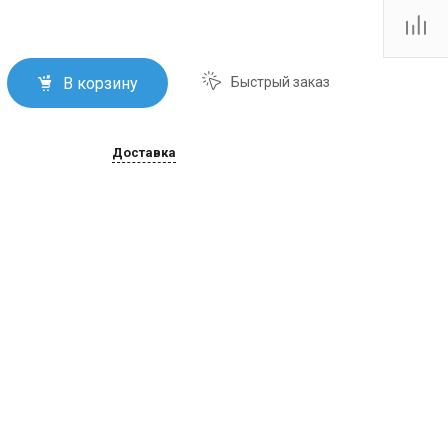
Тутаевское шоссе, 2В
Пн.-пт.: 10:00-19:00 Сб.:
10:00-17:00 Вс.:
Выходной
firm@snegoxod.ru
В корзину
Быстрый заказ
Доставка