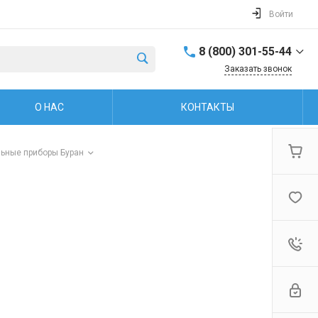
Войти
8 (800) 301-55-44
Заказать звонок
8 (800) 301-55-44
О НАС
КОНТАКТЫ
г. Рыбинск, ул.
Захарова, 38
Пн.-пт: 8:00-17:00
Обед: 12:00-13:00 Cб.-
льные приборы Буран
Вс.: Выходной
firm@snegoxod.ru
8 (800) 301-55-44
г. Рыбинск, ул.
Герцена, 37
Пн.-пт: 9:00-19:00 Сб.-
Вс: 10:00-16:00
firm@snegoxod.ru
+7 (960) 529-48-67
г. Ярославль,