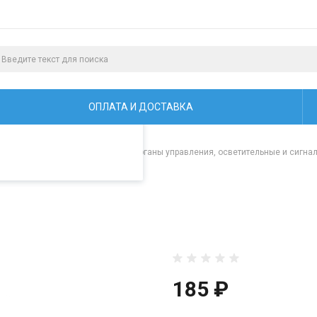
алистами и третьими
ая просмотр страниц
ОПЛАТА И ДОСТАВКА
и для снегоходов "Буран"
/
Органы управления, осветительные и сигна
185 ₽