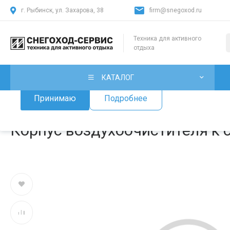
г. Рыбинск, ул. Захарова, 38
firm@snegoxod.ru
Использование файлов Cookie
Техника для активного
отдыха
Мы используем файлы cookie, разработанные нашими специ
лицами, для анализа событий на нашем веб-сайте. Продолж
нашего сайта, вы принимаете условия его использования.
КАТАЛОГ
Принимаю
Подробнее
Главная
/
Каталог товаров
/
Запчасти для снегоходов
/
Запчаст
Корпус воздухоочистителя к с