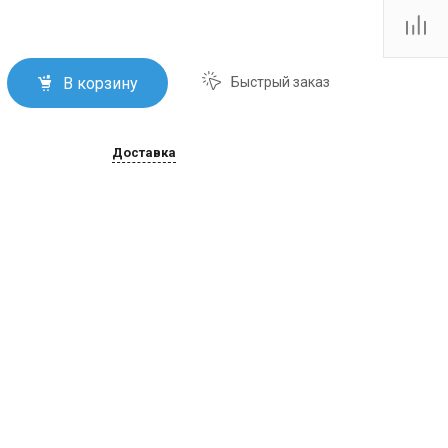
Тутаевское шоссе, 2В
Пн.-пт.: 10:00-19:00 Сб.:
10:00-17:00 Вс.:
Выходной
firm@snegoxod.ru
В корзину
Быстрый заказ
Доставка