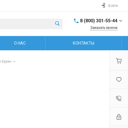
Войти
8 (800) 301-55-44
Заказать звонок
8 (800) 301-55-44
О НАС
КОНТАКТЫ
г. Рыбинск, ул.
Захарова, 38
Пн.-пт: 8:00-17:00
Обед: 12:00-13:00 Cб.-
к Буран
Вс.: Выходной
firm@snegoxod.ru
8 (800) 301-55-44
г. Рыбинск, ул.
Герцена, 37
Пн.-пт: 9:00-19:00 Сб.-
Вс: 10:00-16:00
firm@snegoxod.ru
+7 (960) 529-48-67
г. Ярославль,