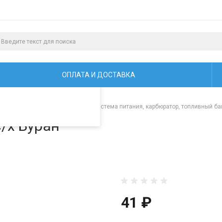
алистами и третьими
ая просмотр страниц
ОПЛАТА И ДОСТАВКА
и для снегоходов "Буран"
/
Система питания, карбюратор, топливный ба
/х Буран
41 ₽