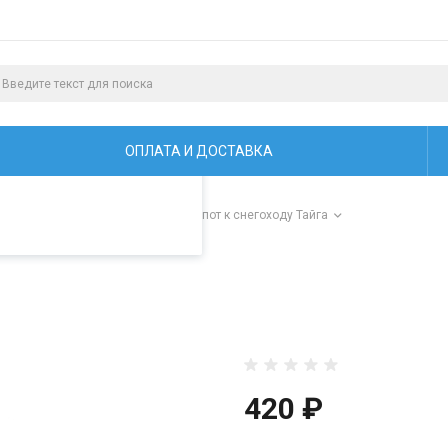
алистами и третьими
ая просмотр страниц
ОПЛАТА И ДОСТАВКА
и для снегоходов "Тайга"
/
Капот к снегоходу Тайга
420 ₽