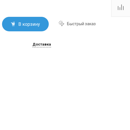
Тутаевское шоссе, 2В
Пн.-пт.: 10:00-19:00 Сб.:
10:00-17:00 Вс.:
Выходной
firm@snegoxod.ru
В корзину
Быстрый заказ
Доставка