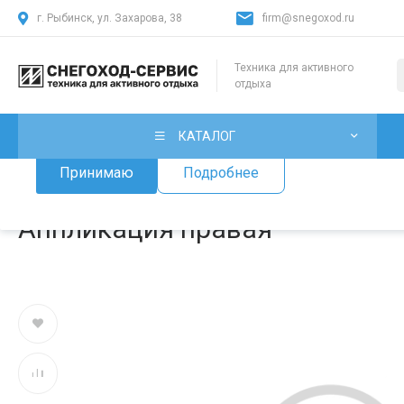
г. Рыбинск, ул. Захарова, 38
firm@snegoxod.ru
Использование файлов Cookie
Техника для активного
отдыха
Мы используем файлы cookie, разработанные нашими специ
лицами, для анализа событий на нашем веб-сайте. Продолж
нашего сайта, вы принимаете условия его использования.
КАТАЛОГ
Принимаю
Подробнее
Главная
/
Каталог товаров
/
Запчасти для снегоходов
/
Запчаст
Аппликация правая