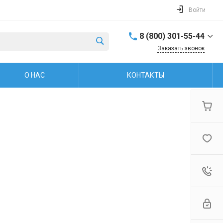
Войти
8 (800) 301-55-44
Заказать звонок
8 (800) 301-55-44
О НАС
КОНТАКТЫ
г. Рыбинск, ул.
Захарова, 38
Пн.-пт: 8:00-17:00
Обед: 12:00-13:00 Cб.-
Вс.: Выходной
firm@snegoxod.ru
8 (800) 301-55-44
г. Рыбинск, ул.
Герцена, 37
Пн.-пт: 9:00-19:00 Сб.-
Вс: 10:00-16:00
firm@snegoxod.ru
+7 (960) 529-48-67
г. Ярославль,