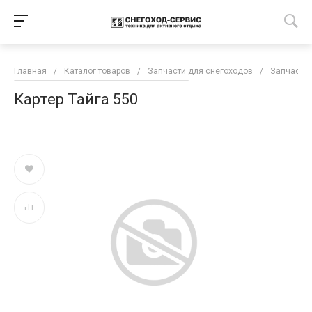
Главная
/
Каталог товаров
/
Запчасти для снегоходов
/
Запчасти 
Картер Тайга 550