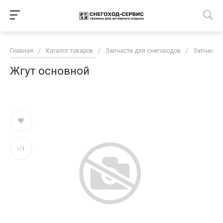
Главная
/
Каталог товаров
/
Запчасти для снегоходов
/
Запчасти 
Жгут основной