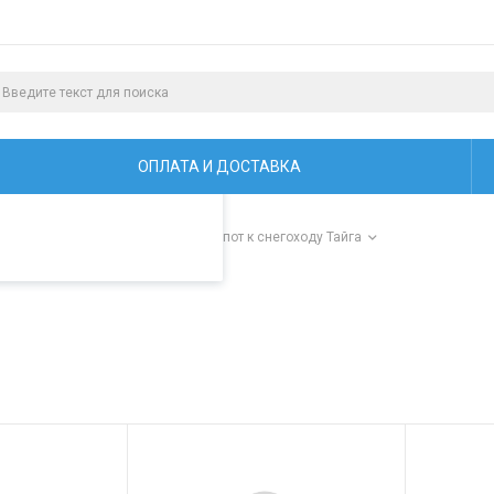
алистами и третьими
ая просмотр страниц
ОПЛАТА И ДОСТАВКА
и для снегоходов "Тайга"
/
Капот к снегоходу Тайга