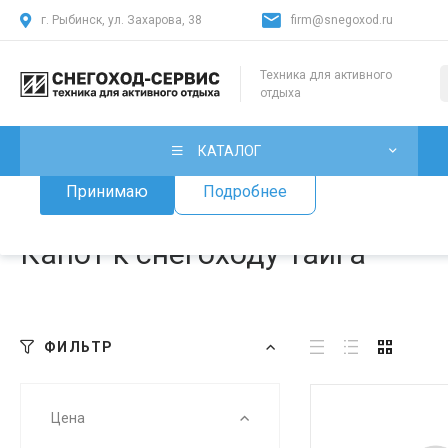
г. Рыбинск, ул. Захарова, 38
firm@snegoxod.ru
Использование файлов Cookie
Техника для активного
отдыха
Мы используем файлы cookie, разработанные нашими специ
лицами, для анализа событий на нашем веб-сайте. Продолж
нашего сайта, вы принимаете условия его использования.
КАТАЛОГ
Принимаю
Подробнее
Главная
/
Каталог товаров
/
Запчасти для снегоходов
/
Запчаст
Капот к снегоходу Тайга
ФИЛЬТР
Цена