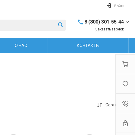
Войти
8 (800) 301-55-44
Заказать звонок
8 (800) 301-55-44
О НАС
КОНТАКТЫ
г. Рыбинск, ул.
Захарова, 38
Пн.-пт: 8:00-17:00
Обед: 12:00-13:00 Cб.-
Вс.: Выходной
firm@snegoxod.ru
8 (800) 301-55-44
г. Рыбинск, ул.
Герцена, 37
Пн.-пт: 9:00-19:00 Сб.-
Сортировка
Вс: 10:00-16:00
firm@snegoxod.ru
+7 (960) 529-48-67
г. Ярославль,