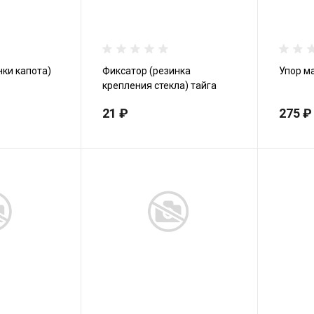
нки капота)
Фиксатор (резинка
Упор м
крепления стекла) тайга
21 ₽
275 ₽