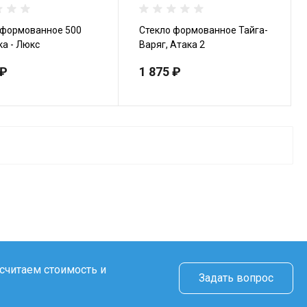
 формованное 500
Стекло формованное Тайга-
ка - Люкс
Варяг, Атака 2
 ₽
1 875 ₽
считаем стоимость и
Задать вопрос