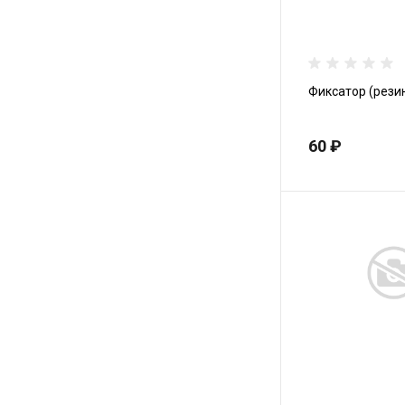
технике
Аксессуары и опции
Фиксатор (рези
Запчасти для
снегоходов
60 ₽
Запчасти к технике
"Бурлак"