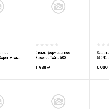
анное
Стекло формованное
Защита
Варяг, Атака
Высокое Тайга 500
550/Кл
Классика, Люкс, Атака
Спутни
1 980 ₽
6 000