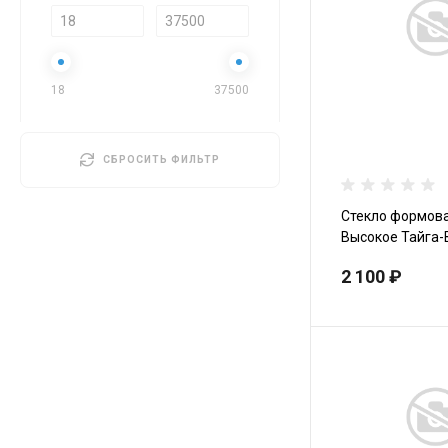
18
37500
СБРОСИТЬ ФИЛЬТР
Стекло формов
Высокое Тайга-
Мотобуксировщики
2
2 100 ₽
Снегоходы
Вездеходы
Квадроциклы