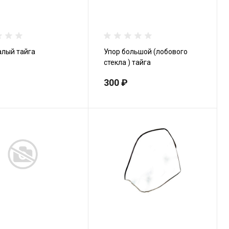
алый тайга
Упор большой (лобового
стекла ) тайга
300 ₽