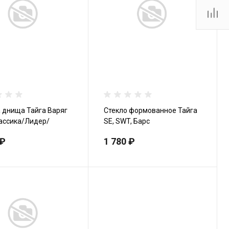
Тутаевское шоссе, 2В
Пн.-пт.: 10:00-19:00 Сб.:
10:00-17:00 Вс.:
Выходной
firm@snegoxod.ru
 днища Тайга Варяг
Стекло формованное Тайга
ассика/Лидер/
SE, SWT, Барс
к
 ₽
1 780 ₽