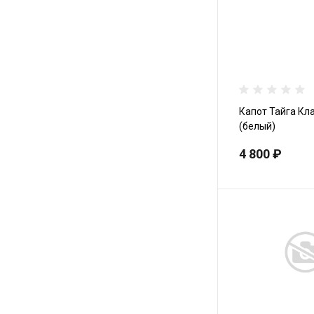
Мопеды
Питбайки
Капот Тайга Кл
Мотоциклы
(белый)
4 800 ₽
Водомоторика
Аэроустановка
Сани и прицепы
Гусеницы к снегоходам
и внедорожной