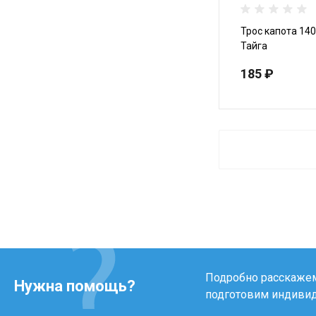
Трос капота 14
Тайга
185 ₽
Подробно расскажем 
Нужна помощь?
подготовим индиви